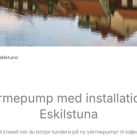
kilstuna
rmepump med installatio
Eskilstuna
l Enwell när du börjar fundera på ny värmepump! Vi sälje