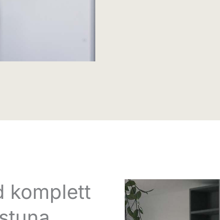
d komplett
lstuna