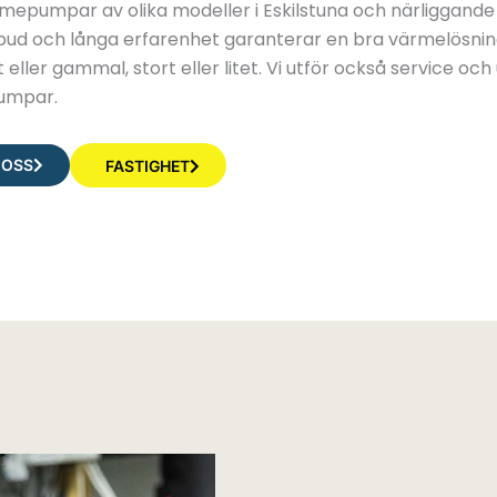
ärmepumpar av olika modeller i Eskilstuna och närliggand
bud och långa erfarenhet garanterar en bra värmelösni
t eller gammal, stort eller litet. Vi utför också service oc
umpar.
 OSS
FASTIGHET