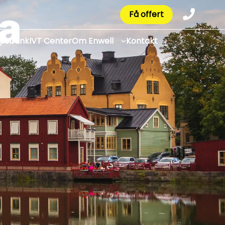
a
Få offert
apsbank
IVT Center
Om Enwell
Kontakt