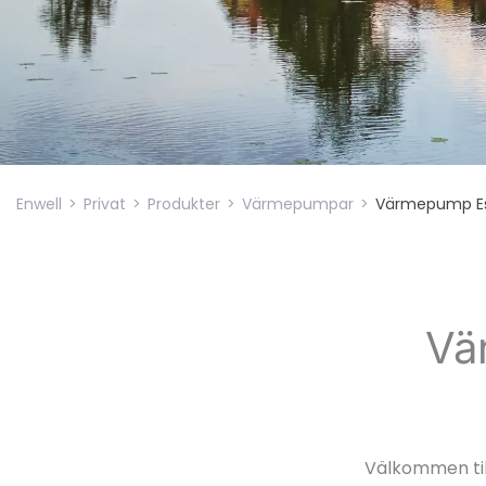
Enwell
>
Privat
>
Produkter
>
Värmepumpar
>
Värmepump Es
Vä
Välkommen til