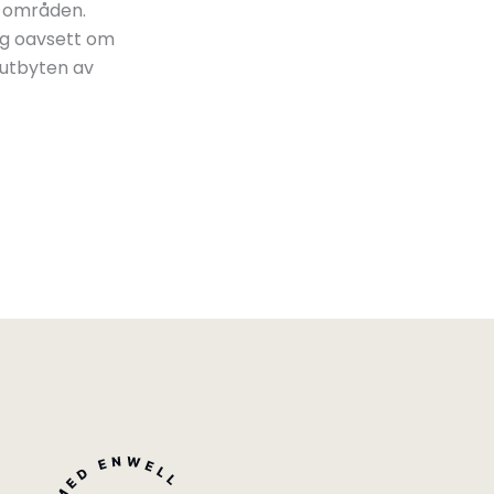
e områden.
ng oavsett om
h utbyten av