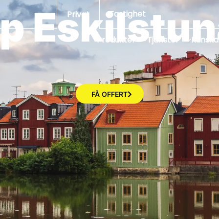
 Eskilstun
Fastighet
Privat
Produkter
Tjänster
Kunsk
FÅ OFFERT