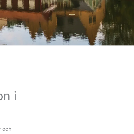
n i
r och