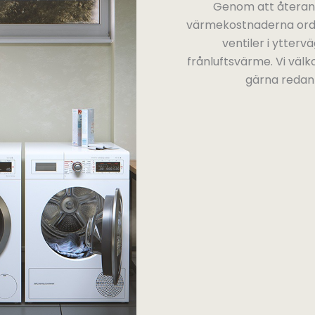
Genom att återanv
värmekostnaderna orden
ventiler i ytterv
frånluftsvärme. Vi välk
gärna redan 